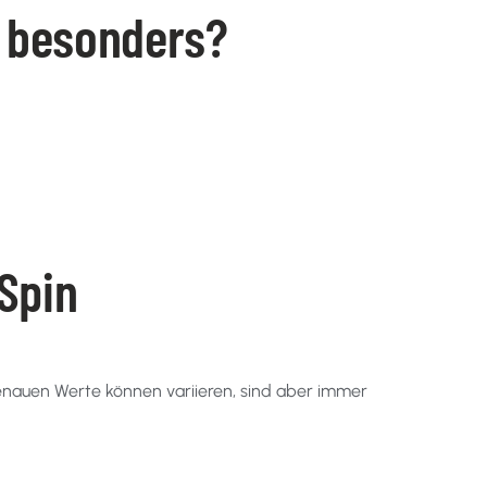
t besonders?
 Spin
genauen Werte können variieren, sind aber immer