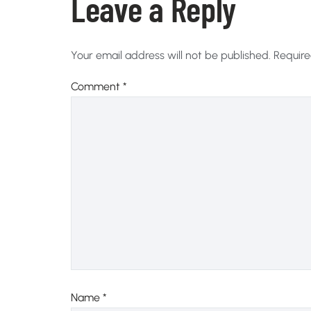
Leave a Reply
Your email address will not be published.
Require
Comment
*
Name
*