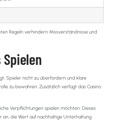
festen Regeln verhindern Missverständnisse und
 Spielen
t, Spieler nicht zu überfordern und klare
olle zu bewahren. Zusätzlich verfügt das Casino
zliche Verpflichtungen spielen möchten. Dieses
 an, die Wert auf nachhaltige Unterhaltung