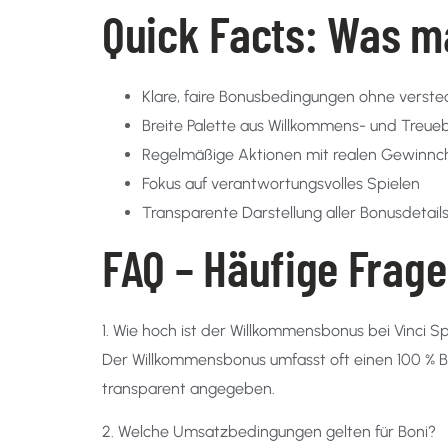
Quick Facts: Was m
Klare, faire Bonusbedingungen ohne verstec
Breite Palette aus Willkommens- und Treue
Regelmäßige Aktionen mit realen Gewinn
Fokus auf verantwortungsvolles Spielen
Transparente Darstellung aller Bonusdetails
FAQ – Häufige Frage
1. Wie hoch ist der Willkommensbonus bei Vinci S
Der Willkommensbonus umfasst oft einen 100 % Bo
transparent angegeben.
2. Welche Umsatzbedingungen gelten für Boni?