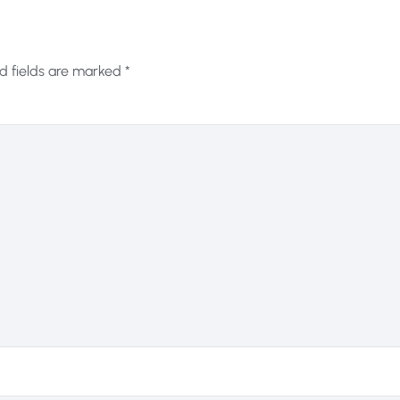
d fields are marked
*