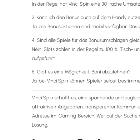
In der Regel hat Vinci Spin eine 30-fache Umsatz
3. Kann ich den Bonus auch auf dem Handy nutz
Ja, alle Bonusaktionen sind mobil verfügbar. Das 
4. Sind alle Spiele für das Bonusumschlagen glei
Nein, Slots zählen in der Regel zu 100 %, Tisch-
aufgeführt.
5. Gibt es eine Möglichkeit, Boni abzulehnen?
Ja, bei Vinci Spin können Spieler selbst bestim
Vinci Spin schafft es, eine spannende und zugleic
attraktiven Angeboten, transparenter Kommuni
Adresse im iGaming-Bereich. Wer auf der Suche 
Lösung.