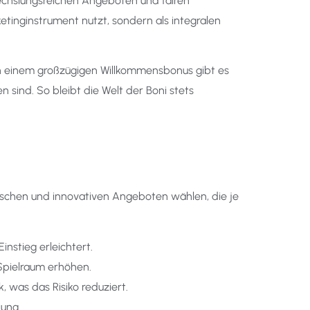
bwechslungsreichen Angeboten und fairen
ketinginstrument nutzt, sondern als integralen
ben einem großzügigen Willkommensbonus gibt es
 sind. So bleibt die Welt der Boni stets
ssischen und innovativen Angeboten wählen, die je
nstieg erleichtert.
Spielraum erhöhen.
 was das Risiko reduziert.
nung.