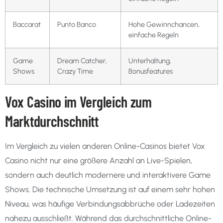
Baccarat
Punto Banco
Hohe Gewinnchancen,
einfache Regeln
Game
Dream Catcher,
Unterhaltung,
Shows
Crazy Time
Bonusfeatures
Vox Casino im Vergleich zum
Marktdurchschnitt
Im Vergleich zu vielen anderen Online-Casinos bietet Vox
Casino nicht nur eine größere Anzahl an Live-Spielen,
sondern auch deutlich modernere und interaktivere Game
Shows. Die technische Umsetzung ist auf einem sehr hohen
Niveau, was häufige Verbindungsabbrüche oder Ladezeiten
nahezu ausschließt. Während das durchschnittliche Online-