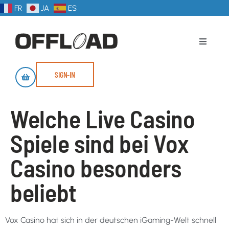
FR
JA
ES
SIGN-IN
Welche Live Casino
Spiele sind bei Vox
Casino besonders
beliebt
Vox Casino hat sich in der deutschen iGaming-Welt schnell