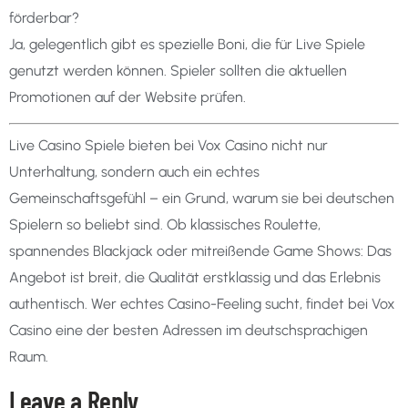
förderbar?
Ja, gelegentlich gibt es spezielle Boni, die für Live Spiele
genutzt werden können. Spieler sollten die aktuellen
Promotionen auf der Website prüfen.
Live Casino Spiele bieten bei Vox Casino nicht nur
Unterhaltung, sondern auch ein echtes
Gemeinschaftsgefühl – ein Grund, warum sie bei deutschen
Spielern so beliebt sind. Ob klassisches Roulette,
spannendes Blackjack oder mitreißende Game Shows: Das
Angebot ist breit, die Qualität erstklassig und das Erlebnis
authentisch. Wer echtes Casino-Feeling sucht, findet bei Vox
Casino eine der besten Adressen im deutschsprachigen
Raum.
Leave a Reply