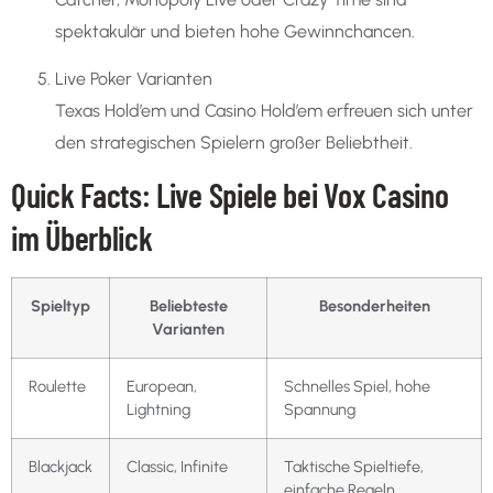
spektakulär und bieten hohe Gewinnchancen.
Live Poker Varianten
Texas Hold’em und Casino Hold’em erfreuen sich unter
den strategischen Spielern großer Beliebtheit.
Quick Facts: Live Spiele bei Vox Casino
im Überblick
Spieltyp
Beliebteste
Besonderheiten
Varianten
Roulette
European,
Schnelles Spiel, hohe
Lightning
Spannung
Blackjack
Classic, Infinite
Taktische Spieltiefe,
einfache Regeln