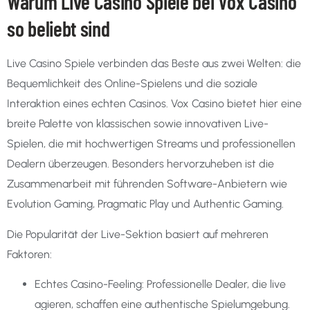
Warum Live Casino Spiele bei Vox Casino
so beliebt sind
Live Casino Spiele verbinden das Beste aus zwei Welten: die
Bequemlichkeit des Online-Spielens und die soziale
Interaktion eines echten Casinos. Vox Casino bietet hier eine
breite Palette von klassischen sowie innovativen Live-
Spielen, die mit hochwertigen Streams und professionellen
Dealern überzeugen. Besonders hervorzuheben ist die
Zusammenarbeit mit führenden Software-Anbietern wie
Evolution Gaming, Pragmatic Play und Authentic Gaming.
Die Popularität der Live-Sektion basiert auf mehreren
Faktoren:
Echtes Casino-Feeling: Professionelle Dealer, die live
agieren, schaffen eine authentische Spielumgebung.