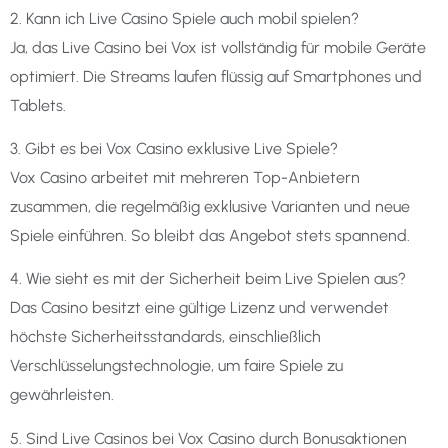
2. Kann ich Live Casino Spiele auch mobil spielen?
Ja, das Live Casino bei Vox ist vollständig für mobile Geräte
optimiert. Die Streams laufen flüssig auf Smartphones und
Tablets.
3. Gibt es bei Vox Casino exklusive Live Spiele?
Vox Casino arbeitet mit mehreren Top-Anbietern
zusammen, die regelmäßig exklusive Varianten und neue
Spiele einführen. So bleibt das Angebot stets spannend.
4. Wie sieht es mit der Sicherheit beim Live Spielen aus?
Das Casino besitzt eine gültige Lizenz und verwendet
höchste Sicherheitsstandards, einschließlich
Verschlüsselungstechnologie, um faire Spiele zu
gewährleisten.
5. Sind Live Casinos bei Vox Casino durch Bonusaktionen