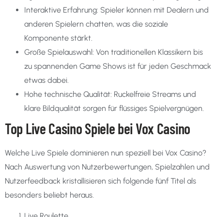
Interaktive Erfahrung: Spieler können mit Dealern und
anderen Spielern chatten, was die soziale
Komponente stärkt.
Große Spielauswahl: Von traditionellen Klassikern bis
zu spannenden Game Shows ist für jeden Geschmack
etwas dabei.
Hohe technische Qualität: Ruckelfreie Streams und
klare Bildqualität sorgen für flüssiges Spielvergnügen.
Top Live Casino Spiele bei Vox Casino
Welche Live Spiele dominieren nun speziell bei Vox Casino?
Nach Auswertung von Nutzerbewertungen, Spielzahlen und
Nutzerfeedback kristallisieren sich folgende fünf Titel als
besonders beliebt heraus.
Live Roulette