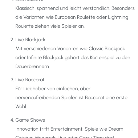
Klassisch, spannend und leicht verständlich. Besonders
die Varianten wie European Roulette oder Lightning
Roulette ziehen viele Spieler an.
Live Blackjack
Mit verschiedenen Varianten wie Classic Blackjack
oder Infinite Blackjack gehört das Kartenspiel zu den
Dauerbrennern.
Live Baccarat
Für Liebhaber von einfachen, aber
nervenaufreibenden Spielen ist Baccarat eine erste
Wahl.
Game Shows
Innovation trifft Entertainment: Spiele wie Dream
Catcher, Monopoly Live oder Crazy Time sind