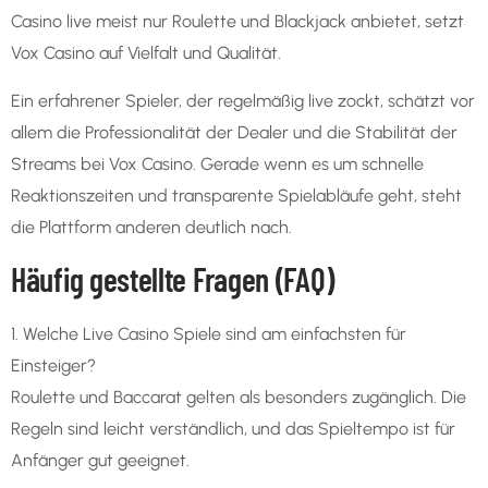
Casino live meist nur Roulette und Blackjack anbietet, setzt
Vox Casino auf Vielfalt und Qualität.
Ein erfahrener Spieler, der regelmäßig live zockt, schätzt vor
allem die Professionalität der Dealer und die Stabilität der
Streams bei Vox Casino. Gerade wenn es um schnelle
Reaktionszeiten und transparente Spielabläufe geht, steht
die Plattform anderen deutlich nach.
Häufig gestellte Fragen (FAQ)
1. Welche Live Casino Spiele sind am einfachsten für
Einsteiger?
Roulette und Baccarat gelten als besonders zugänglich. Die
Regeln sind leicht verständlich, und das Spieltempo ist für
Anfänger gut geeignet.