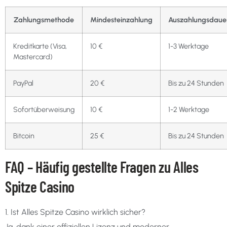
Zahlungsmethode
Mindesteinzahlung
Auszahlungsdaue
Kreditkarte (Visa,
10 €
1-3 Werktage
Mastercard)
PayPal
20 €
Bis zu 24 Stunden
Sofortüberweisung
10 €
1-2 Werktage
Bitcoin
25 €
Bis zu 24 Stunden
FAQ – Häufig gestellte Fragen zu Alles
Spitze Casino
1. Ist Alles Spitze Casino wirklich sicher?
Ja, dank einer offiziellen Lizenz und moderner