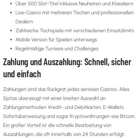
Über 500 Slot-Titel inklusive Neuheiten und Klassikern
Live-Casino mit mehreren Tischen und professionellen
Dealern
Zahlreiche Tischspiele mit verschiedenen Einsatzlimits
Mobile Version für Spielen unterwegs
Regelmäßige Turniere und Challenges
Zahlung und Auszahlung: Schnell, sicher
und einfach
Zahlungen sind das Rückgrat jedes seriösen Casinos. Alles
Spitze überzeugt mit einer breiten Auswahl an
Zahlungsmethoden: Kredit- und Debitkarten, E-Wallets,
Sofortüberweisung und sogar Kryptowährungen wie Bitcoin.
Ein großer Vorteil ist die schnelle Bearbeitung von
Auszahlungen, die oft innerhalb von 24 Stunden erfolgt.