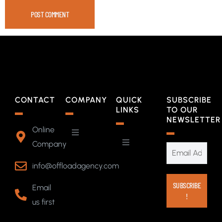
CONTACT
COMPANY
QUICK
SUBSCRIBE
LINKS
TO OUR
NEWSLETTER
Online
Company
info@offloadagency.com
Email
us first