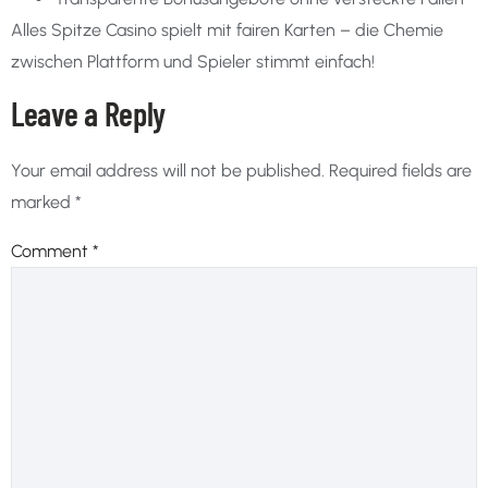
Alles Spitze Casino spielt mit fairen Karten – die Chemie
zwischen Plattform und Spieler stimmt einfach!
Leave a Reply
Your email address will not be published.
Required fields are
marked
*
Comment
*