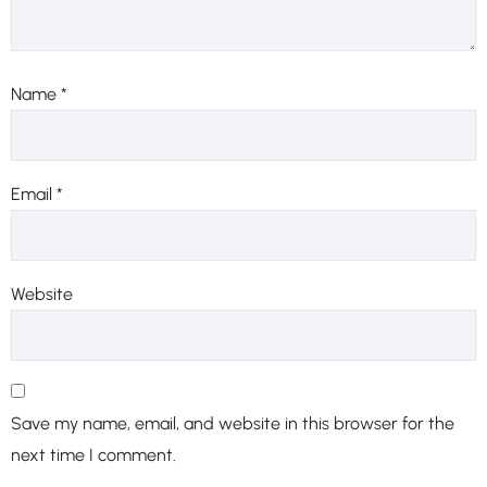
Name
*
Email
*
Website
Save my name, email, and website in this browser for the
next time I comment.