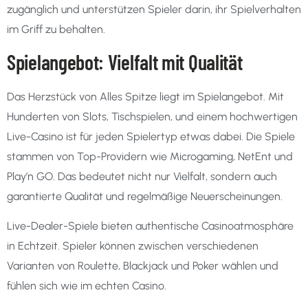
zugänglich und unterstützen Spieler darin, ihr Spielverhalten
im Griff zu behalten.
Spielangebot: Vielfalt mit Qualität
Das Herzstück von Alles Spitze liegt im Spielangebot. Mit
Hunderten von Slots, Tischspielen, und einem hochwertigen
Live-Casino ist für jeden Spielertyp etwas dabei. Die Spiele
stammen von Top-Providern wie Microgaming, NetEnt und
Play’n GO. Das bedeutet nicht nur Vielfalt, sondern auch
garantierte Qualität und regelmäßige Neuerscheinungen.
Live-Dealer-Spiele bieten authentische Casinoatmosphäre
in Echtzeit. Spieler können zwischen verschiedenen
Varianten von Roulette, Blackjack und Poker wählen und
fühlen sich wie im echten Casino.