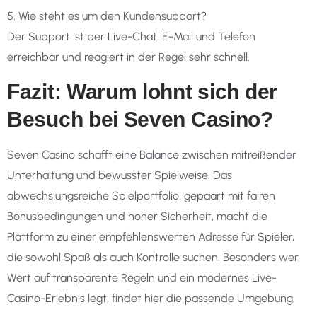
5. Wie steht es um den Kundensupport?
Der Support ist per Live-Chat, E-Mail und Telefon
erreichbar und reagiert in der Regel sehr schnell.
Fazit: Warum lohnt sich der
Besuch bei Seven Casino?
Seven Casino schafft eine Balance zwischen mitreißender
Unterhaltung und bewusster Spielweise. Das
abwechslungsreiche Spielportfolio, gepaart mit fairen
Bonusbedingungen und hoher Sicherheit, macht die
Plattform zu einer empfehlenswerten Adresse für Spieler,
die sowohl Spaß als auch Kontrolle suchen. Besonders wer
Wert auf transparente Regeln und ein modernes Live-
Casino-Erlebnis legt, findet hier die passende Umgebung.