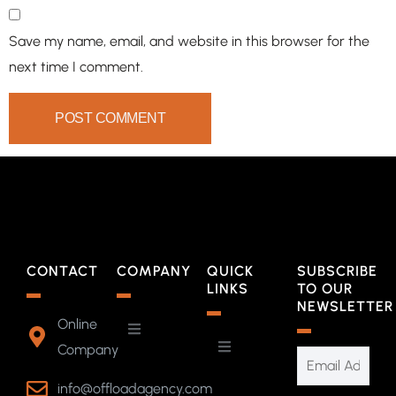
Save my name, email, and website in this browser for the
next time I comment.
CONTACT
COMPANY
QUICK
SUBSCRIBE
LINKS
TO OUR
NEWSLETTER
Online
Company
info@offloadagency.com