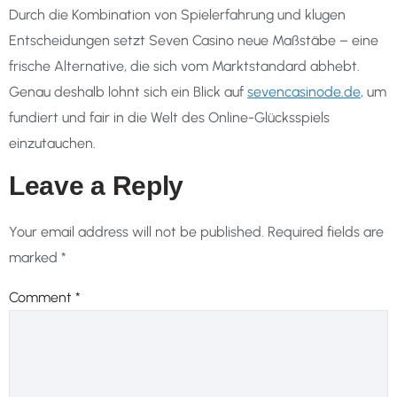
Durch die Kombination von Spielerfahrung und klugen
Entscheidungen setzt Seven Casino neue Maßstäbe – eine
frische Alternative, die sich vom Marktstandard abhebt.
Genau deshalb lohnt sich ein Blick auf
sevencasinode.de
, um
fundiert und fair in die Welt des Online-Glücksspiels
einzutauchen.
Leave a Reply
Your email address will not be published.
Required fields are
marked
*
Comment
*