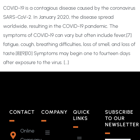
COVID-19 is a contagious disease caused by the coronavirus
SARS-CoV-2. In January 2020, the disease spread
worldwide, resulting in the COVID-19 pandemic. The
symptoms of COVID‑19 can vary but often include fever,[7]
fatigue, cough, breathing difficulties, loss of smell, and loss of
taste.[8][9][10] Symptoms may begin one to fourteen days
after exposure to the virus. […]
CONTACT
COMPANY
QUICK
SUBSCRIBE
LINKS
TO OUR
NEWSLETTER
Online
Company