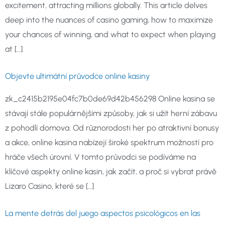
excitement, attracting millions globally. This article delves
deep into the nuances of casino gaming, how to maximize
your chances of winning, and what to expect when playing
at […]
Objevte ultimátní průvodce online kasiny
zk_c2415b2195e04fc7b0de69d42b456298 Online kasina se
stávají stále populárnějšími způsoby, jak si užít herní zábavu
z pohodlí domova. Od různorodosti her po atraktivní bonusy
a akce, online kasina nabízejí široké spektrum možností pro
hráče všech úrovní. V tomto průvodci se podíváme na
klíčové aspekty online kasin, jak začít, a proč si vybrat právě
Lizaro Casino, které se […]
La mente detrás del juego aspectos psicológicos en las